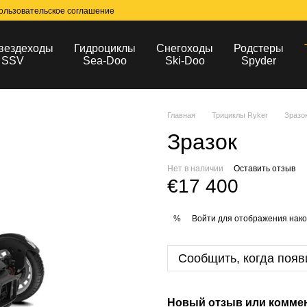
ользовательское соглашение
вездеходы
Гидроциклы
Снегоходы
Родстеры
SSV
Sea-Doo
Ski-Doo
Spyder
Главная
Трициклы Ryker
Зразо
Зразок
Нет в наличии
Оставить отзыв
€17 400
Войти
для отображения нако
%
Сообщить, когда появ
Новый отзыв или комме