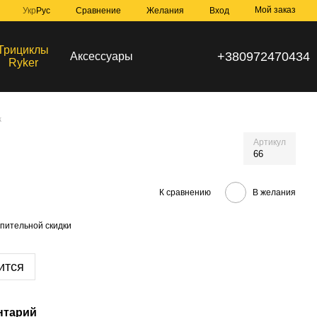
Мой заказ
Сравнение
Укр
Рус
Желания
Вход
Трициклы
+380972470434
Аксессуары
Ryker
к
Артикул
66
К сравнению
В желания
пительной скидки
ится
нтарий