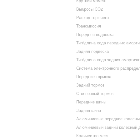
Крутний момент
Выбросы СО2
Расход горючего
Трансмиссия
Передняя подвеска
Тип/длина хода передних аморти
Задняя подвеска
Тип/длина хода задних амортиза
Система электронного распредел
Передние тормоза
Задний тормоз
Стояночный тормоз
Передние шины
Задняя шина
Алюминиевые передние колесны
Алюминиевый задний колесный 
Количество мест