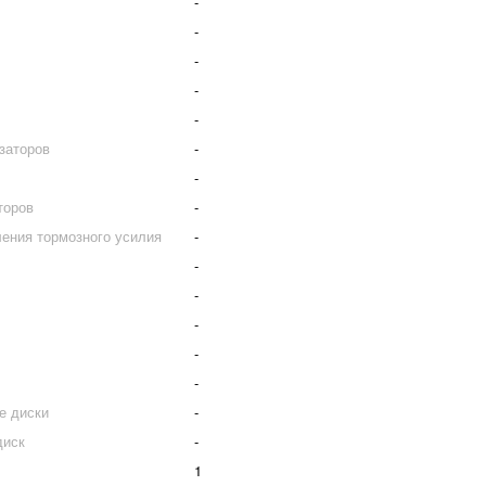
-
-
-
-
-
заторов
-
-
торов
-
ения тормозного усилия
-
-
-
-
-
-
е диски
-
диск
-
1