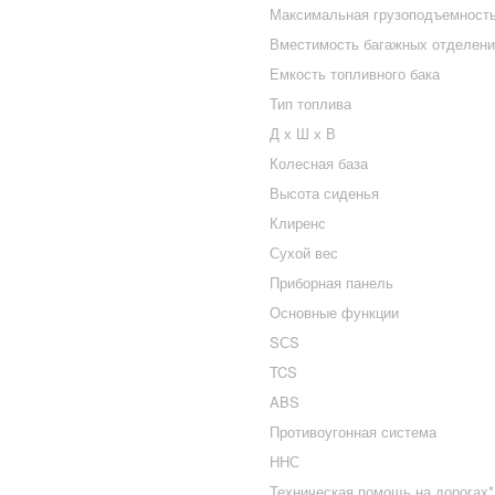
Максимальная грузоподъемност
Вместимость багажных отделени
Емкость топливного бака
Тип топлива
Д х Ш х В
Колесная база
Высота сиденья
Клиренс
Сухой вес
Приборная панель
Основные функции
SСS
TCS
ABS
Противоугонная система
ННС
Техническая помощь на дорогах*