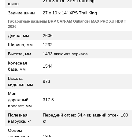
27 x 8 x 14" XPS Trail King
шины
Задние шины
27 x 10 x 14" XPS Trail King
Габаритные размеры BRP CAN-AM Outlander MAX PRO XU HD8 T
2026
Длина, мм
2606
Ширина, мм
1232
Высота, мм
1433 включая зеркала
Колесная
1544
база, мм
Высота
973
сиденья, мм
Мин.
дорожный
317.5
просвет, мм
Полезная
Передний отсек: 54.4 кг, задний отсек: 109
нагрузка, кг
кг
Объем
топливного
19,5