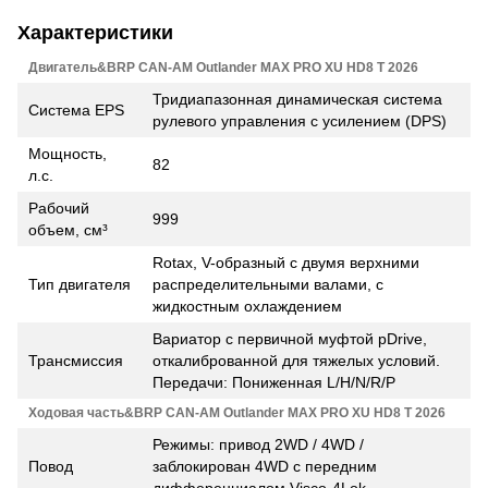
Характеристики
Двигатель&BRP CAN-AM Outlander MAX PRO XU HD8 T 2026
Тридиапазонная динамическая система
Система EPS
рулевого управления с усилением (DPS)
Мощность,
82
л.с.
Рабочий
999
объем, см³
Rotax, V-образный с двумя верхними
Тип двигателя
распределительными валами, с
жидкостным охлаждением
Вариатор с первичной муфтой pDrive,
Трансмиссия
откалиброванной для тяжелых условий.
Передачи: Пониженная L/Н/N/R/Р
Ходовая часть&BRP CAN-AM Outlander MAX PRO XU HD8 T 2026
Режимы: привод 2WD / 4WD /
Повод
заблокирован 4WD с передним
дифференциалом Visco-4Lok