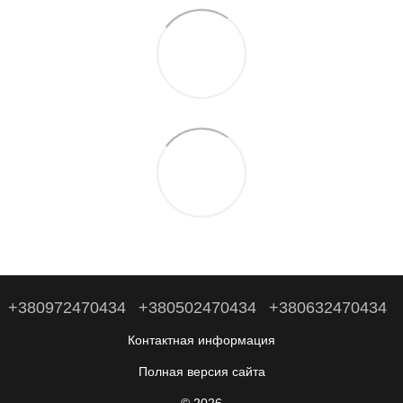
+380972470434
+380502470434
+380632470434
Контактная информация
Полная версия сайта