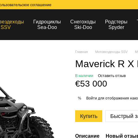
ользовательское соглашение
вездеходы
Гидроциклы
Снегоходы
Родстеры
SSV
Sea-Doo
Ski-Doo
Spyder
Главная
Мотовездеходы SSV
М
Maverick R X
В наличии
Оставить отзыв
€53 000
Войти
для отображения нако
%
Купить
Быстрый з
Описание
Новый отзыв