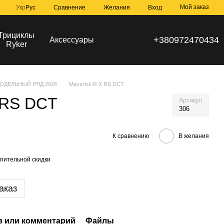
Мой заказ
Сравнение
Укр
Рус
Желания
Вход
Трициклы
+380972470434
Аксессуары
Ryker
ОДЕЛЬНЫЙ РЯД 2026
Maverick R X RS DCT
 RS DCT
Артикул
306
К сравнению
В желания
пительной скидки
аказ
 или комментарий
Файлы