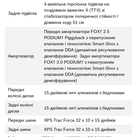
4-важільна торсіонна підвіска на
поздовжніх важелях Х (ТТХ) зі
Задня підвіска
стабілізатором поперечної стійкості /
довжина ходу 61 см
Передні амортизатори FOX† 2.5
PODIUM† Piggyback з перепускним
клапаном і технологією Smart-Shox з
клапаном DDA (динамічне регулювання
Амортизатор
демпфірування). Задні амортизатори
FOX† 3.0 PODIUM† з перепускним
клапаном і технологією Smart-Shox з
клапаном DDA (динамічна регулювання
демпфірування)
Передні
15-дюймові литі алюмінієві з бедлоками
колісні диски
Задні колісні
15-дюймові литі алюмінієві з бедлоками
диски
Передні шини
XPS Trac Force 32 x 10 x 15 дюймів
Задні шини
XPS Trac Force 32 x 10 x 15 дюймів