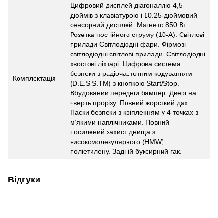
Цифровий дисплей діагоналлю 4,5
дюймів з клавіатурою і 10,25-дюймовий
сенсорний дисплей. Магнето 850 Вт.
Розетка постійного струму (10-А). Світлові
прилади Світлодіодні фари. Фірмові
світлодіодні світлові прилади. Світлодіодні
хвостові ліхтарі. Цифрова система
безпеки з радіочастотним кодуванням
Комплектація
(D.E.S.S.TM) з кнопкою Start/Stop.
Вбудований передній бампер. Двері на
чверть прорізу. Повний жорсткий дах.
Паски безпеки з кріпленням у 4 точках з
м’якими наплічниками. Повний
посилений захист днища з
високомолекулярного (HMW)
поліетилену. Задній буксирний гак.
Відгуки