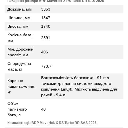
Габаритні розміри BRP Maverick X RS Turbo RR SAS 2026
Довжина, мм
3353
Ширина, мм
1847
Висота, мм
1740
Колісна база,
2591
мм
Мін. дорожній
406
просвіт, мм
Споряджена
770.7
маса, кг
Вантажомісткість багажника - 91 кг з
Корисне
точками кріплення системи швидкого
навантаження,
кріплення LinQ®. Місткість відділень для
кг
речей - 9,4 л
Об'єм
паливного
40
бака, л
Комплектація BRP Maverick X RS Turbo RR SAS 2026