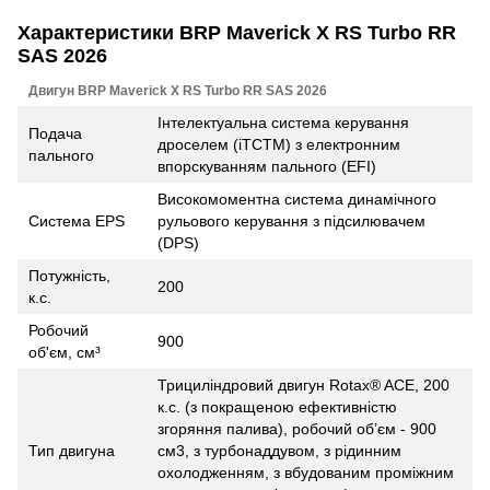
Характеристики BRP Maverick X RS Turbo RR
SAS 2026
Двигун BRP Maverick X RS Turbo RR SAS 2026
Інтелектуальна система керування
Подача
дроселем (iTCTM) з електронним
пального
впорскуванням пального (EFI)
Високомоментна система динамічного
Система EPS
рульового керування з підсилювачем
(DPS)
Потужність,
200
к.с.
Робочий
900
об'єм, см³
Трициліндровий двигун Rotax® ACE, 200
к.с. (з покращеною ефективністю
згоряння палива), робочий об’єм - 900
Тип двигуна
см3, з турбонаддувом, з рідинним
охолодженням, з вбудованим проміжним