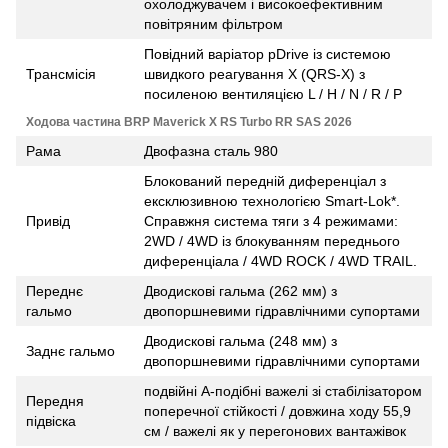
охолоджувачем і високоефективним
повітряним фільтром
Повідний варіатор рDrive із системою
Трансмісія
швидкого реагування Х (QRS-Х) з
посиленою вентиляцією L / H / N / R / P
Ходова частина BRP Maverick X RS Turbo RR SAS 2026
Рама
Двофазна сталь 980
Блокований передній диференціал з
ексклюзивною технологією Smart-Lok*.
Привід
Справжня система тяги з 4 режимами:
2WD / 4WD із блокуванням переднього
диференціала / 4WD ROCK / 4WD TRAIL.
Переднє
Дводискові гальма (262 мм) з
гальмо
двопоршневими гідравлічними супортами
Дводискові гальма (248 мм) з
Заднє гальмо
двопоршневими гідравлічними супортами
подвійні A-подібні важелі зі стабілізатором
Передня
поперечної стійкості / довжина ходу 55,9
підвіска
см / важелі як у перегонових вантажівок